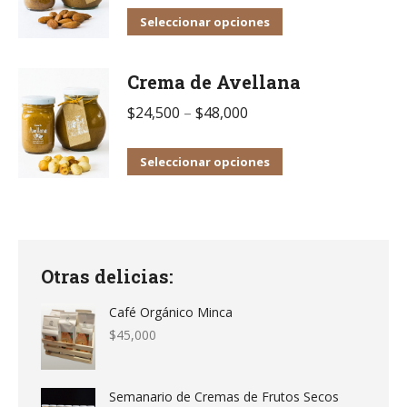
la
Las
Este
Seleccionar opciones
página
opciones
producto
de
se
tiene
producto
Crema de Avellana
pueden
múltiples
$
24,500
–
$
48,000
elegir
variantes.
en
Las
Este
Seleccionar opciones
la
opciones
producto
página
se
tiene
de
pueden
múltiples
producto
elegir
variantes.
en
Otras delicias:
Las
la
opciones
Café Orgánico Minca
página
$
45,000
se
de
pueden
producto
elegir
Semanario de Cremas de Frutos Secos