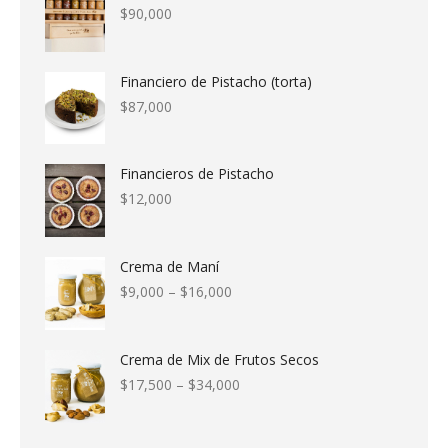
en
$
90,000
la
página
Financiero de Pistacho (torta)
de
$
87,000
producto
Financieros de Pistacho
$
12,000
Crema de Maní
$
9,000
–
$
16,000
Crema de Mix de Frutos Secos
$
17,500
–
$
34,000