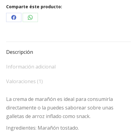
Comparte éste producto:
Share
Share
on
on
Facebook
WhatsApp
Descripción
Información adicional
Valoraciones (1)
La crema de marañón es ideal para consumirla
directamente o la puedes saborear sobre unas
galletas de arroz inflado como snack.
Ingredientes: Marañón tostado.