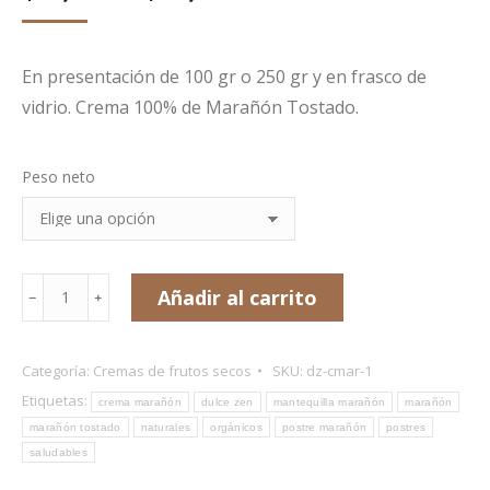
En presentación de 100 gr o 250 gr y en frasco de
vidrio. Crema 100% de Marañón Tostado.
Peso neto
Crema
Añadir al carrito
﹣
﹢
de
Marañón
Categoría:
Cremas de frutos secos
SKU:
dz-cmar-1
cantidad
Etiquetas:
crema marañón
dulce zen
mantequilla marañón
marañón
marañón tostado
naturales
orgánicos
postre marañón
postres
saludables