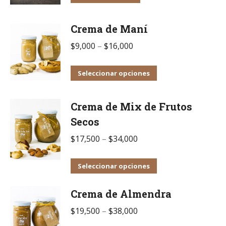
Crema de Maní
$
9,000
–
$
16,000
Este
Seleccionar opciones
producto
tiene
Crema de Mix de Frutos
múltiples
Secos
variantes.
$
17,500
–
$
34,000
Las
opciones
Este
Seleccionar opciones
se
producto
pueden
Crema de Almendra
tiene
elegir
múltiples
$
19,500
–
$
38,000
en
variantes.