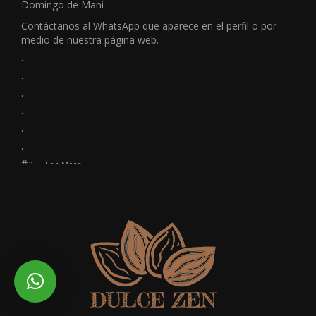
Domingo de Maní
Contáctanos al WhatsApp que aparece en el perfil o por
medio de nuestra página web.
.
.
.
.
.
.
#a
...
See More
Photo
Ver en Facebook
·
Compartir
Dulce Zen Postres Saludables
4 years ago
Bizcocho de Almendras y Durazno
(Vegano y sin gluten)