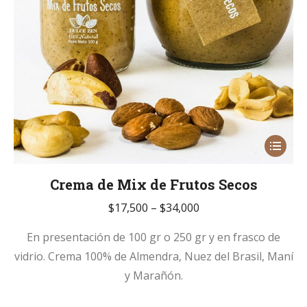
Este
product
tiene
Crema de Mix de Frutos Secos
múltiple
$
17,500
–
$
34,000
variante
En presentación de 100 gr o 250 gr y en frasco de
Las
vidrio. Crema 100% de Almendra, Nuez del Brasil, Maní
opcione
y Marañón.
se
pueden