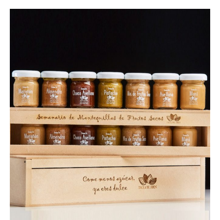
elegir
en
la
página
de
product